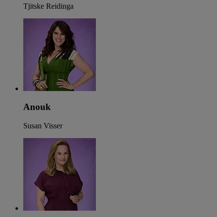
Tjitske Reidinga
Anouk
Susan Visser