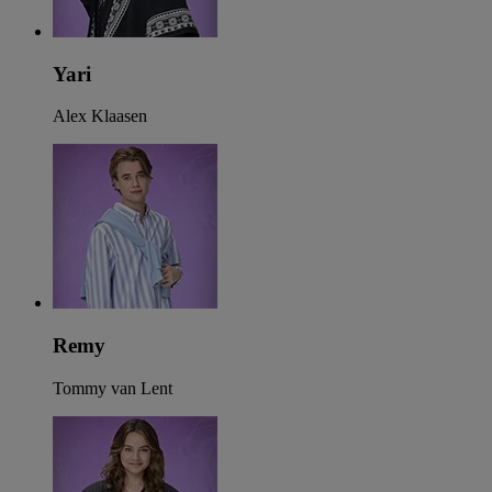
Yari
Alex Klaasen
Remy
Tommy van Lent