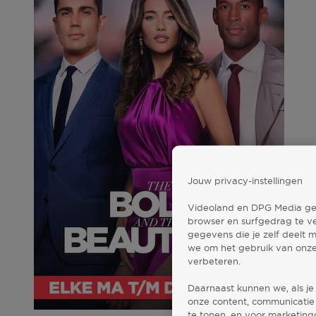
Jouw privacy-instellingen
Videoland en DPG Media gebr
browser en surfgedrag te v
gegevens die je zelf deelt 
we om het gebruik van onze
verbeteren.
Daarnaast kunnen we, als je
onze content, communicatie 
te tonen, en voor marketin