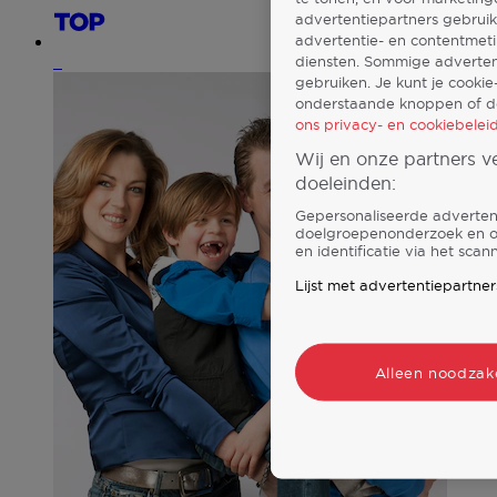
advertentiepartners gebruik
advertentie- en contentmet
diensten. Sommige advertent
7
gebruiken. Je kunt je cookie
onderstaande knoppen of do
ons privacy- en cookiebeleid
Wij en onze partners 
doeleinden:
Gepersonaliseerde advertent
doelgroepenonderzoek en on
en identificatie via het sca
Lijst met advertentiepartner
Alleen noodzake