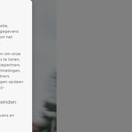
atie,
 gegevens
 om het
.
ken om onze
s te tonen,
iepartners
ntmetingen,
tners
ingen opslaan
cy-
einden:
vens en