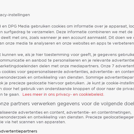
acy-instellingen
 en DPG Media gebruiken cookies om informatie over je apparaat, loc
n surfgedrag te verzamelen. Deze informatie combineren we met de
lf deelt met ons, zoals wanneer je een account aanmaakt. Dit doen we
an onze media te analyseren en onze websites en apps te verbeteren
 kunnen we, als je hier toestemming voor geeft, je gegevens gebrui
communicatie en aanbod te personaliseren en je relevante advertentie
marketingdoeleinden delen met onze mediapartners. Onze
7
advertent
 cookies voor gepersonaliseerde advertenties, advertentie- en conte
enonderzoek en ontwikkeling van diensten. Sommige advertentiepar
k je precieze geolocatie hiervoor gebruiken. Je kunt je cookie-instell
en door het gebruik van onderstaande knoppen of door naar de priva
gen te gaan.
Lees meer in ons privacy- en cookiebeleid.
onze partners verwerken gegevens voor de volgende doel
liseerde advertenties en content, advertentie- en contentmetingen,
enonderzoek en ontwikkeling van diensten. Precieze geolocatiegege
atie via het scannen van apparaten.
 advertentiepartners