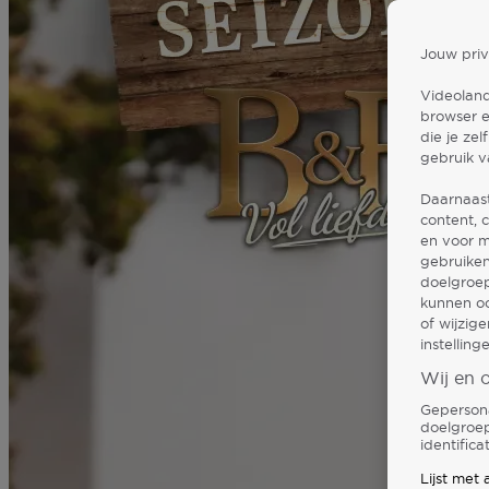
Jouw priv
Videoland
browser e
die je ze
gebruik v
Daarnaast
content, 
en voor 
gebruiken
doelgroep
kunnen oo
of wijzig
instellin
Wij en 
Gepersona
doelgroep
identific
Lijst met